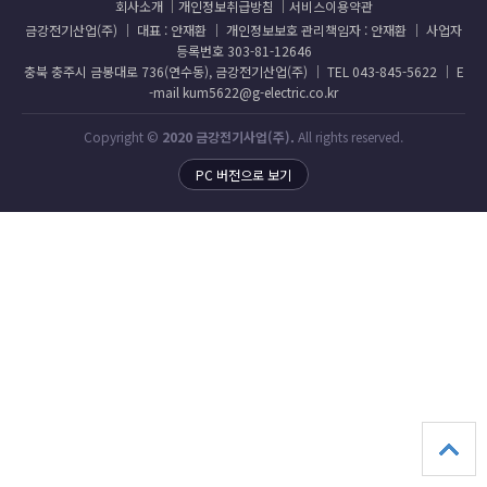
회사소개
개인정보취급방침
서비스이용약관
금강전기산업(주) │ 대표 : 안재환 │ 개인정보보호 관리책임자 : 안재환 │ 사업자
등록번호 303-81-12646
충북 충주시 금봉대로 736(연수동), 금강전기산업(주) │ TEL 043-845-5622 │ E
-mail kum5622@g-electric.co.kr
Copyright ©
2020 금강전기사업(주).
All rights reserved.
PC 버전으로 보기