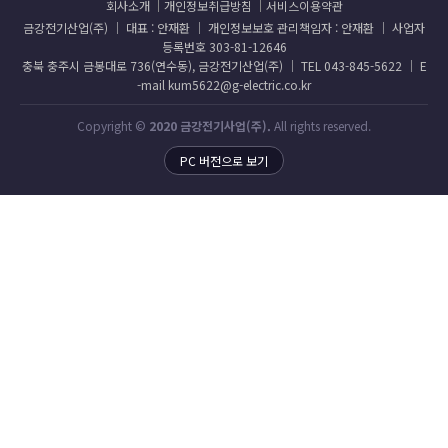
회사소개
개인정보취급방침
서비스이용약관
금강전기산업(주) │ 대표 : 안재환 │ 개인정보보호 관리책임자 : 안재환 │ 사업자
등록번호 303-81-12646
충북 충주시 금봉대로 736(연수동), 금강전기산업(주) │ TEL 043-845-5622 │ E
-mail kum5622@g-electric.co.kr
Copyright ©
2020 금강전기사업(주).
All rights reserved.
PC 버전으로 보기