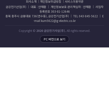
회사소개
개인정보취급방침
서비스이용약관
금강전기산업(주) │ 대표 : 안재환 │ 개인정보보호 관리책임자 : 안재환 │ 사업자
등록번호 303-81-12646
충북 충주시 금봉대로 736(연수동), 금강전기산업(주) │ TEL 043-845-5622 │ E
-mail kum5622@g-electric.co.kr
Copyright ©
2020 금강전기사업(주).
All rights reserved.
PC 버전으로 보기