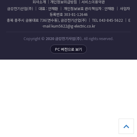
회사소개
개인정보취급방침
서비스이용약관
금강전기산업(주) │ 대표 : 안재환 │ 개인정보보호 관리책임자 : 안재환 │ 사업자
등록번호 303-81-12646
충북 충주시 금봉대로 736(연수동), 금강전기산업(주) │ TEL 043-845-5622 │ E
-mail kum5622@g-electric.co.kr
Copyright ©
2020 금강전기사업(주).
All rights reserved.
PC 버전으로 보기