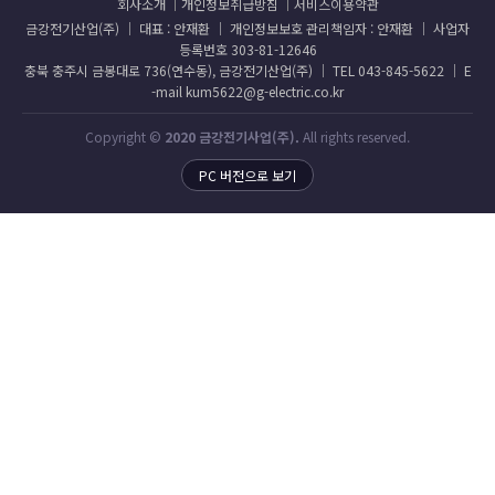
회사소개
개인정보취급방침
서비스이용약관
금강전기산업(주) │ 대표 : 안재환 │ 개인정보보호 관리책임자 : 안재환 │ 사업자
등록번호 303-81-12646
충북 충주시 금봉대로 736(연수동), 금강전기산업(주) │ TEL 043-845-5622 │ E
-mail kum5622@g-electric.co.kr
Copyright ©
2020 금강전기사업(주).
All rights reserved.
PC 버전으로 보기