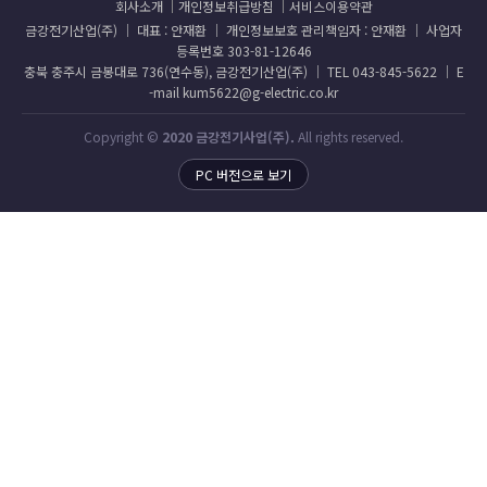
회사소개
개인정보취급방침
서비스이용약관
금강전기산업(주) │ 대표 : 안재환 │ 개인정보보호 관리책임자 : 안재환 │ 사업자
등록번호 303-81-12646
충북 충주시 금봉대로 736(연수동), 금강전기산업(주) │ TEL 043-845-5622 │ E
-mail kum5622@g-electric.co.kr
Copyright ©
2020 금강전기사업(주).
All rights reserved.
PC 버전으로 보기