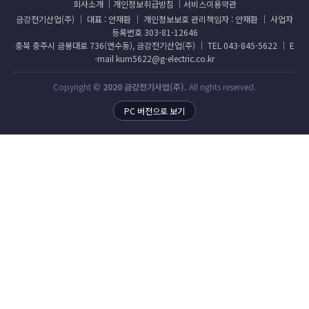
회사소개
개인정보취급방침
서비스이용약관
금강전기산업(주) │ 대표 : 안재환 │ 개인정보보호 관리책임자 : 안재환 │ 사업자
등록번호 303-81-12646
충북 충주시 금봉대로 736(연수동), 금강전기산업(주) │ TEL 043-845-5622 │ E
-mail kum5622@g-electric.co.kr
Copyright ©
2020 금강전기사업(주).
All rights reserved.
PC 버전으로 보기