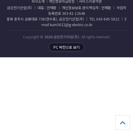
회사소개
개인정보취급방침
서비스이용약관
금강전기산업(주) │ 대표 : 안재환 │ 개인정보보호 관리책임자 : 안재환 │ 사업자
등록번호 303-81-12646
충북 충주시 금봉대로 736(연수동), 금강전기산업(주) │ TEL 043-845-5622 │ E
-mail kum5622@g-electric.co.kr
Copyright ©
2020 금강전기사업(주).
All rights reserved.
PC 버전으로 보기