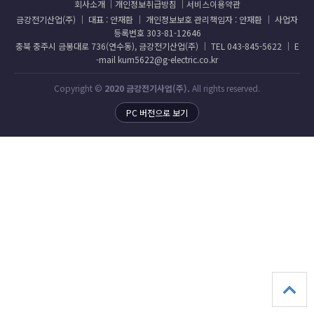
회사소개
개인정보취급방침
서비스이용약관
금강전기산업(주) │ 대표 : 안재환 │ 개인정보보호 관리책임자 : 안재환 │ 사업자
등록번호 303-81-12646
충북 충주시 금봉대로 736(연수동), 금강전기산업(주) │ TEL 043-845-5622 │ E
-mail kum5622@g-electric.co.kr
Copyright ©
2020 금강전기사업(주).
All rights reserved.
PC 버전으로 보기