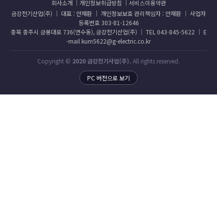
회사소개
개인정보취급방침
서비스이용약관
금강전기산업(주) │ 대표 : 안재환 │ 개인정보보호 관리책임자 : 안재환 │ 사업자
등록번호 303-81-12646
충북 충주시 금봉대로 736(연수동), 금강전기산업(주) │ TEL 043-845-5622 │ E
-mail kum5622@g-electric.co.kr
Copyright ©
2020 금강전기사업(주).
All rights reserved.
PC 버전으로 보기