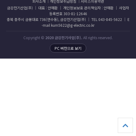
회사소개
개인정보취급방침
서비스이용약관
금강전기산업(주) │ 대표 : 안재환 │ 개인정보보호 관리책임자 : 안재환 │ 사업자
등록번호 303-81-12646
충북 충주시 금봉대로 736(연수동), 금강전기산업(주) │ TEL 043-845-5622 │ E
-mail kum5622@g-electric.co.kr
Copyright ©
2020 금강전기사업(주).
All rights reserved.
PC 버전으로 보기