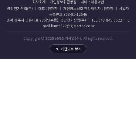
회사소개
개인정보취급방침
서비스이용약관
금강전기산업(주) │ 대표 : 안재환 │ 개인정보보호 관리책임자 : 안재환 │ 사업자
등록번호 303-81-12646
충북 충주시 금봉대로 736(연수동), 금강전기산업(주) │ TEL 043-845-5622 │ E
-mail kum5622@g-electric.co.kr
Copyright ©
2020 금강전기사업(주).
All rights reserved.
PC 버전으로 보기