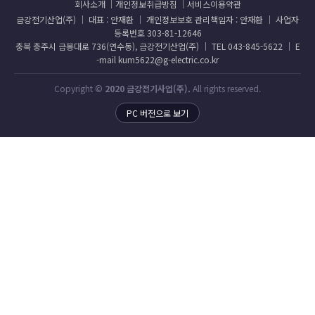
회사소개
개인정보취급방침
서비스이용약관
금강전기산업(주) │ 대표 : 안재환 │ 개인정보보호 관리책임자 : 안재환 │ 사업자
등록번호 303-81-12646
충북 충주시 금봉대로 736(연수동), 금강전기산업(주) │ TEL 043-845-5622 │ E
-mail kum5622@g-electric.co.kr
Copyright ©
2020 금강전기사업(주).
All rights reserved.
PC 버전으로 보기