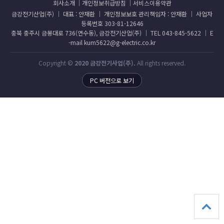
회사소개
개인정보취급방침
서비스이용약관
금강전기산업(주) │ 대표 : 안재환 │ 개인정보보호 관리책임자 : 안재환 │ 사업자
등록번호 303-81-12646
충북 충주시 금봉대로 736(연수동), 금강전기산업(주) │ TEL 043-845-5622 │ E
-mail kum5622@g-electric.co.kr
Copyright ©
2020 금강전기사업(주).
All rights reserved.
PC 버전으로 보기