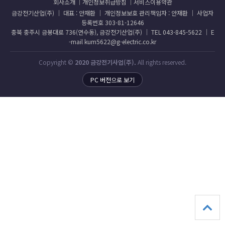
회사소개
개인정보취급방침
서비스이용약관
금강전기산업(주) │ 대표 : 안재환 │ 개인정보보호 관리책임자 : 안재환 │ 사업자
등록번호 303-81-12646
충북 충주시 금봉대로 736(연수동), 금강전기산업(주) │ TEL 043-845-5622 │ E
-mail kum5622@g-electric.co.kr
Copyright ©
2020 금강전기사업(주).
All rights reserved.
PC 버전으로 보기