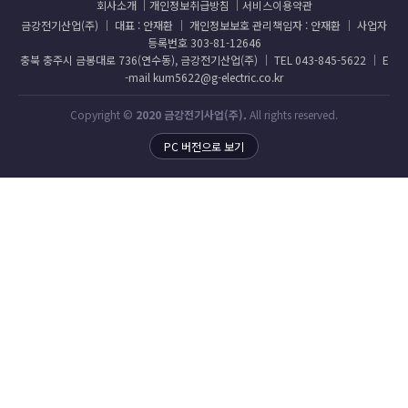
회사소개
개인정보취급방침
서비스이용약관
금강전기산업(주) │ 대표 : 안재환 │ 개인정보보호 관리책임자 : 안재환 │ 사업자
등록번호 303-81-12646
충북 충주시 금봉대로 736(연수동), 금강전기산업(주) │ TEL 043-845-5622 │ E
-mail kum5622@g-electric.co.kr
Copyright ©
2020 금강전기사업(주).
All rights reserved.
PC 버전으로 보기