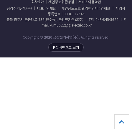
회사소개
개인정보취급방침
서비스이용약관
금강전기산업(주) │ 대표 : 안재환 │ 개인정보보호 관리책임자 : 안재환 │ 사업자
등록번호 303-81-12646
충북 충주시 금봉대로 736(연수동), 금강전기산업(주) │ TEL 043-845-5622 │ E
-mail kum5622@g-electric.co.kr
Copyright ©
2020 금강전기사업(주).
All rights reserved.
PC 버전으로 보기