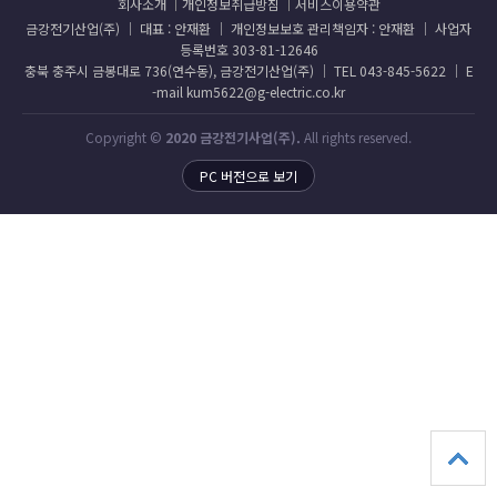
회사소개
개인정보취급방침
서비스이용약관
금강전기산업(주) │ 대표 : 안재환 │ 개인정보보호 관리책임자 : 안재환 │ 사업자
등록번호 303-81-12646
충북 충주시 금봉대로 736(연수동), 금강전기산업(주) │ TEL 043-845-5622 │ E
-mail kum5622@g-electric.co.kr
Copyright ©
2020 금강전기사업(주).
All rights reserved.
PC 버전으로 보기