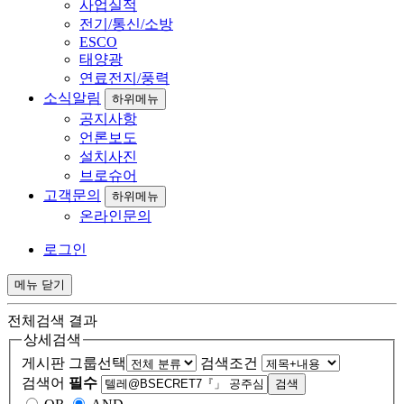
사업실적
전기/통신/소방
ESCO
태양광
연료전지/풍력
소식알림
하위메뉴
공지사항
언론보도
설치사진
브로슈어
고객문의
하위메뉴
온라인문의
로그인
메뉴
닫기
전체검색 결과
상세검색
게시판 그룹선택
검색조건
검색어
필수