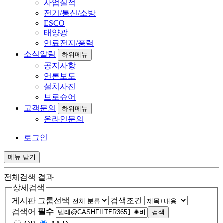
사업실적
전기/통신/소방
ESCO
태양광
연료전지/풍력
소식알림
하위메뉴
공지사항
언론보도
설치사진
브로슈어
고객문의
하위메뉴
온라인문의
로그인
메뉴
닫기
전체검색 결과
상세검색
게시판 그룹선택
검색조건
검색어
필수